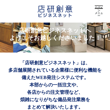
ログイ
ン
メニュ
ー
店研創意ビジネスネットへ
ようこそお越しくださいました！
「店研創意ビジネスネット」は、
多店舗展開されている企業様に便利な機能を
備えたWEB発注システムです。
本部からの一括注文や、
各店からの注文管理など、
煩雑になりがちな備品発注業務を
まとめて解決いたします。