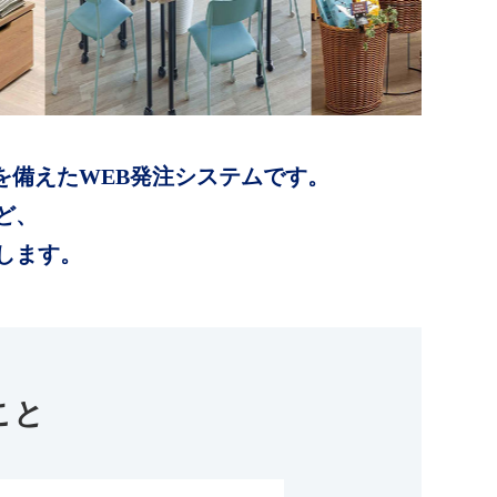
を備えたWEB発注システムです。
ど、
します。
こと