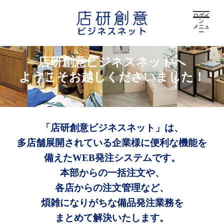
ログイ
ン
メニュ
ー
店研創意ビジネスネットへ
ようこそお越しくださいました！
「店研創意ビジネスネット」は、
多店舗展開されている企業様に便利な機能を
備えたWEB発注システムです。
本部からの一括注文や、
各店からの注文管理など、
煩雑になりがちな備品発注業務を
まとめて解決いたします。