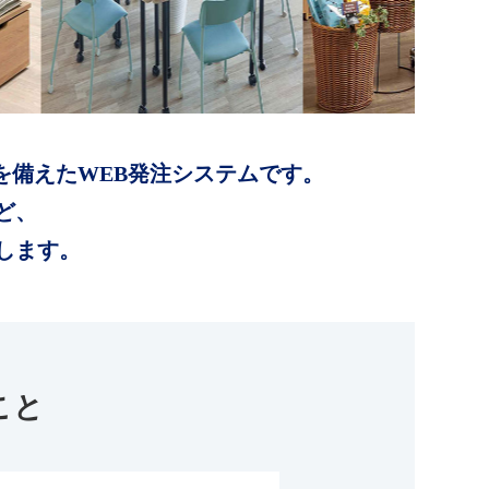
を備えたWEB発注システムです。
ど、
します。
こと