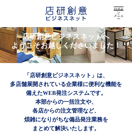
ログイ
ン
メニュ
ー
店研創意ビジネスネットへ
ようこそお越しくださいました！
「店研創意ビジネスネット」は、
多店舗展開されている企業様に便利な機能を
備えたWEB発注システムです。
本部からの一括注文や、
各店からの注文管理など、
煩雑になりがちな備品発注業務を
まとめて解決いたします。