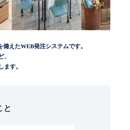
を備えたWEB発注システムです。
ど、
します。
こと