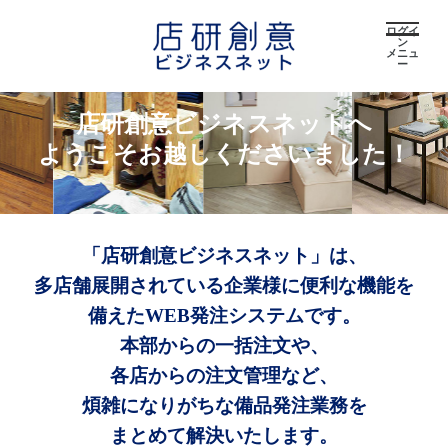
ログイ
ン
メニュ
ー
店研創意ビジネスネットへ
ようこそお越しくださいました！
「店研創意ビジネスネット」は、
多店舗展開されている企業様に便利な機能を
備えたWEB発注システムです。
本部からの一括注文や、
各店からの注文管理など、
煩雑になりがちな備品発注業務を
まとめて解決いたします。