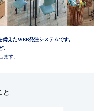
を備えたWEB発注システムです。
ど、
します。
こと