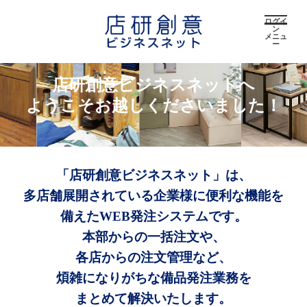
ログイ
ン
メニュ
ー
店研創意ビジネスネットへ
ようこそお越しくださいました！
「店研創意ビジネスネット」は、
多店舗展開されている企業様に便利な機能を
備えたWEB発注システムです。
本部からの一括注文や、
各店からの注文管理など、
煩雑になりがちな備品発注業務を
まとめて解決いたします。