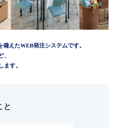
を備えたWEB発注システムです。
ど、
します。
こと