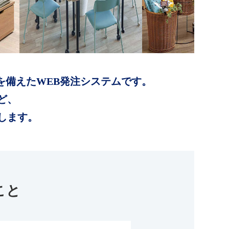
を備えたWEB発注システムです。
ど、
します。
こと