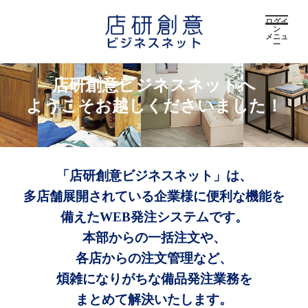
ログイ
ン
メニュ
ー
店研創意ビジネスネットへ
ようこそお越しくださいました！
「店研創意ビジネスネット」は、
多店舗展開されている企業様に便利な機能を
備えたWEB発注システムです。
本部からの一括注文や、
各店からの注文管理など、
煩雑になりがちな備品発注業務を
まとめて解決いたします。