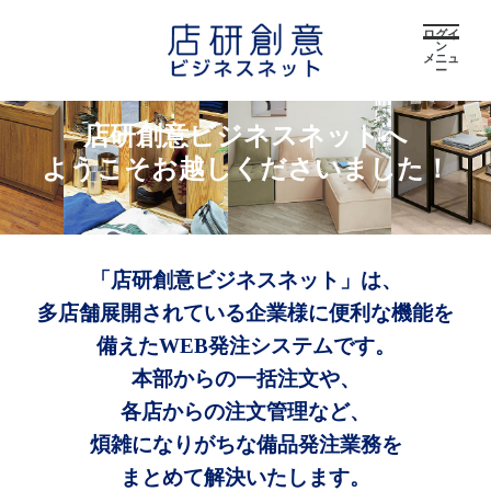
ログイ
ン
メニュ
ー
店研創意ビジネスネットへ
ようこそお越しくださいました！
「店研創意ビジネスネット」は、
多店舗展開されている企業様に便利な機能を
備えたWEB発注システムです。
本部からの一括注文や、
各店からの注文管理など、
煩雑になりがちな備品発注業務を
まとめて解決いたします。