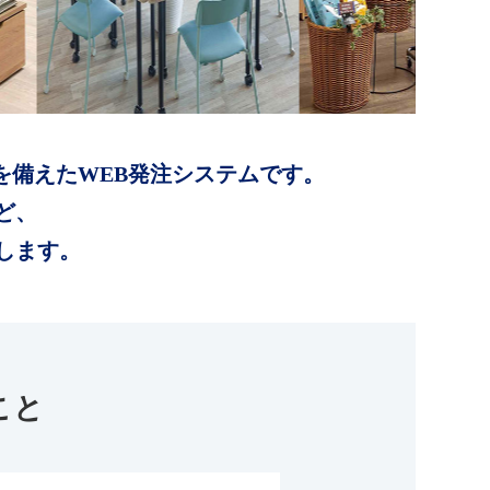
を備えたWEB発注システムです。
ど、
します。
こと