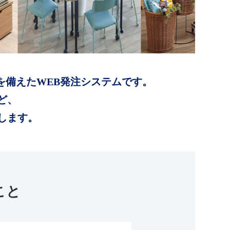
を備えたWEB発注システムです。
ど、
します。
こと