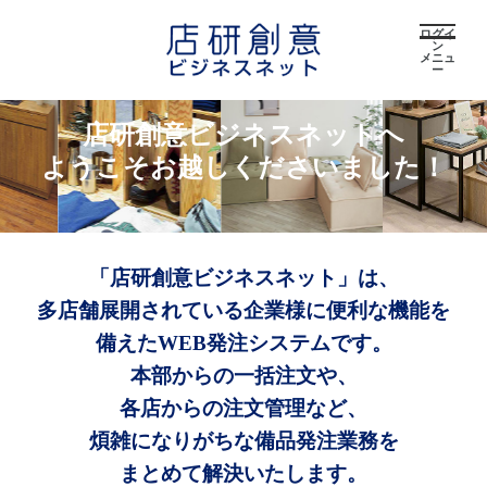
ログイ
ン
メニュ
ー
店研創意ビジネスネットへ
ようこそお越しくださいました！
「店研創意ビジネスネット」は、
多店舗展開されている企業様に便利な機能を
備えたWEB発注システムです。
本部からの一括注文や、
各店からの注文管理など、
煩雑になりがちな備品発注業務を
まとめて解決いたします。