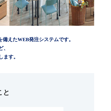
を備えたWEB発注システムです。
ど、
します。
こと