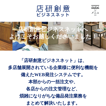
ログイ
ン
メニュ
ー
店研創意ビジネスネットへ
ようこそお越しくださいました！
「店研創意ビジネスネット」は、
多店舗展開されている企業様に便利な機能を
備えたWEB発注システムです。
本部からの一括注文や、
各店からの注文管理など、
煩雑になりがちな備品発注業務を
まとめて解決いたします。