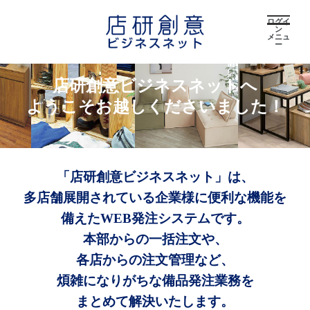
ログイ
ン
メニュ
ー
店研創意ビジネスネットへ
ようこそお越しくださいました！
「店研創意ビジネスネット」は、
多店舗展開されている企業様に便利な機能を
備えたWEB発注システムです。
本部からの一括注文や、
各店からの注文管理など、
煩雑になりがちな備品発注業務を
まとめて解決いたします。