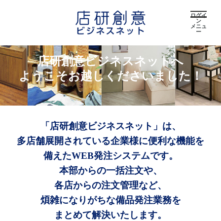
ログイ
ン
メニュ
ー
店研創意ビジネスネットへ
ようこそお越しくださいました！
「店研創意ビジネスネット」は、
多店舗展開されている企業様に便利な機能を
備えたWEB発注システムです。
本部からの一括注文や、
各店からの注文管理など、
煩雑になりがちな備品発注業務を
まとめて解決いたします。