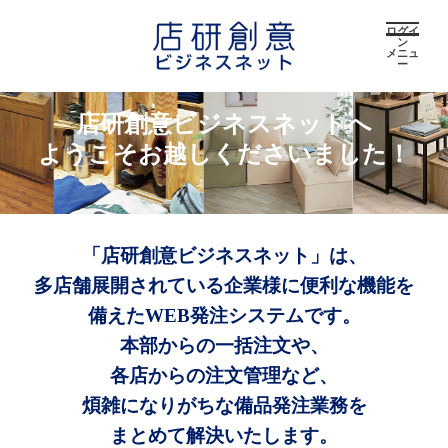
ログイ
ン
メニュ
ー
店研創意ビジネスネットへ
ようこそお越しくださいました！
「店研創意ビジネスネット」は、
多店舗展開されている企業様に便利な機能を
備えたWEB発注システムです。
本部からの一括注文や、
各店からの注文管理など、
煩雑になりがちな備品発注業務を
まとめて解決いたします。