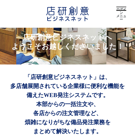
ログイ
ン
メニュ
ー
店研創意ビジネスネットへ
ようこそお越しくださいました！
「店研創意ビジネスネット」は、
多店舗展開されている企業様に便利な機能を
備えたWEB発注システムです。
本部からの一括注文や、
各店からの注文管理など、
煩雑になりがちな備品発注業務を
まとめて解決いたします。