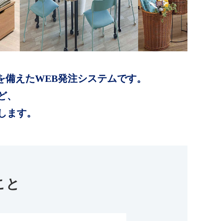
を備えたWEB発注システムです。
ど、
します。
こと