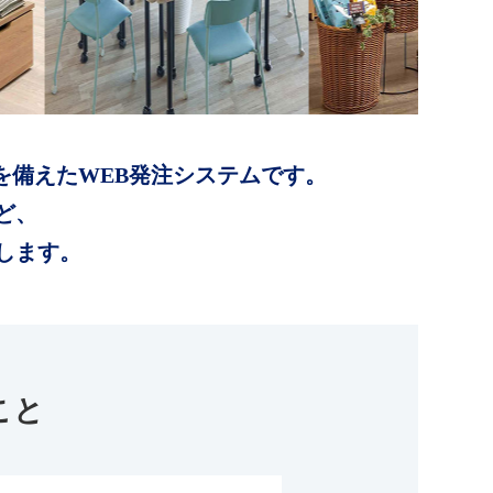
を備えたWEB発注システムです。
ど、
します。
こと