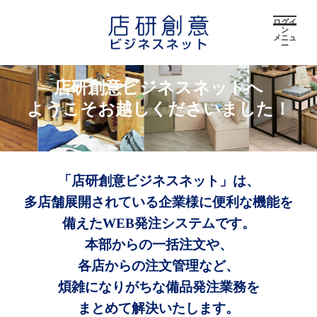
ログイ
ン
メニュ
ー
店研創意ビジネスネットへ
ようこそお越しくださいました！
「店研創意ビジネスネット」は、
多店舗展開されている企業様に便利な機能を
備えたWEB発注システムです。
本部からの一括注文や、
各店からの注文管理など、
煩雑になりがちな備品発注業務を
まとめて解決いたします。