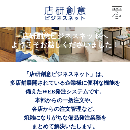
ログイ
ン
メニュ
ー
店研創意ビジネスネットへ
ようこそお越しくださいました！
「店研創意ビジネスネット」は、
多店舗展開されている企業様に便利な機能を
備えたWEB発注システムです。
本部からの一括注文や、
各店からの注文管理など、
煩雑になりがちな備品発注業務を
まとめて解決いたします。