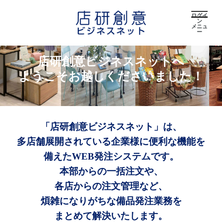
ログイ
ン
メニュ
ー
店研創意ビジネスネットへ
ようこそお越しくださいました！
「店研創意ビジネスネット」は、
多店舗展開されている企業様に便利な機能を
備えたWEB発注システムです。
本部からの一括注文や、
各店からの注文管理など、
煩雑になりがちな備品発注業務を
まとめて解決いたします。