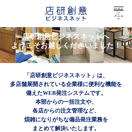
ログイ
ン
メニュ
ー
店研創意ビジネスネットへ
ようこそお越しくださいました！
「店研創意ビジネスネット」は、
多店舗展開されている企業様に便利な機能を
備えたWEB発注システムです。
本部からの一括注文や、
各店からの注文管理など、
煩雑になりがちな備品発注業務を
まとめて解決いたします。