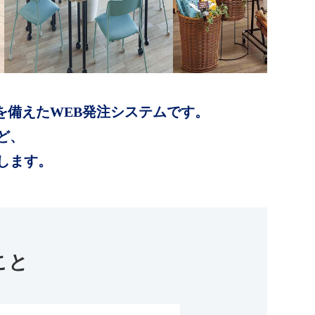
を備えたWEB発注システムです。
ど、
します。
こと