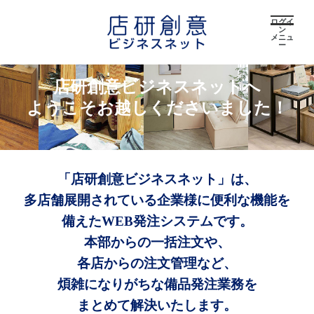
ログイ
ン
メニュ
ー
店研創意ビジネスネットへ
ようこそお越しくださいました！
「店研創意ビジネスネット」は、
多店舗展開されている企業様に便利な機能を
備えたWEB発注システムです。
本部からの一括注文や、
各店からの注文管理など、
煩雑になりがちな備品発注業務を
まとめて解決いたします。