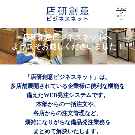
ログイ
ン
メニュ
ー
店研創意ビジネスネットへ
ようこそお越しくださいました！
「店研創意ビジネスネット」は、
多店舗展開されている企業様に便利な機能を
備えたWEB発注システムです。
本部からの一括注文や、
各店からの注文管理など、
煩雑になりがちな備品発注業務を
まとめて解決いたします。