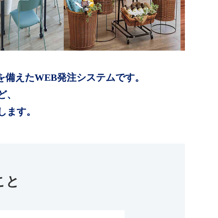
を備えたWEB発注システムです。
ど、
します。
こと