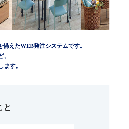
を備えたWEB発注システムです。
ど、
します。
こと