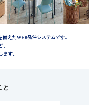
を備えたWEB発注システムです。
ど、
します。
こと