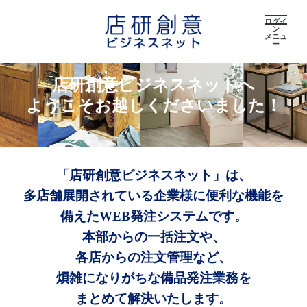
ログイ
ン
メニュ
ー
店研創意ビジネスネットへ
ようこそお越しくださいました！
「店研創意ビジネスネット」は、
多店舗展開されている企業様に便利な機能を
備えたWEB発注システムです。
本部からの一括注文や、
各店からの注文管理など、
煩雑になりがちな備品発注業務を
まとめて解決いたします。