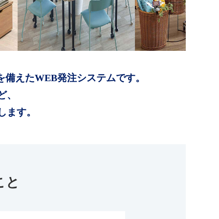
を備えたWEB発注システムです。
ど、
します。
こと