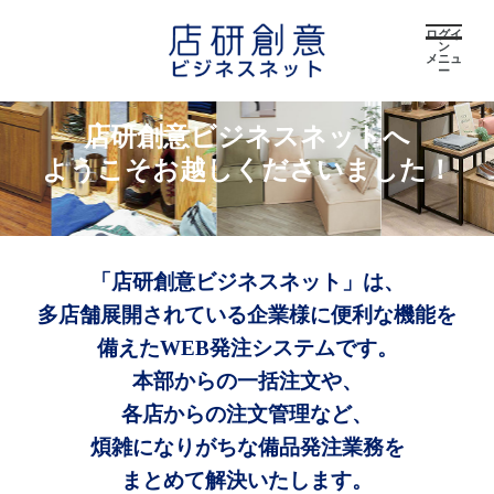
ログイ
ン
メニュ
ー
店研創意ビジネスネットへ
ようこそお越しくださいました！
「店研創意ビジネスネット」は、
多店舗展開されている企業様に便利な機能を
備えたWEB発注システムです。
本部からの一括注文や、
各店からの注文管理など、
煩雑になりがちな備品発注業務を
まとめて解決いたします。