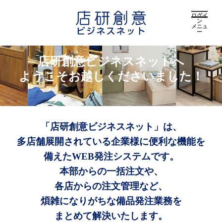
ログイ
ン
メニュ
ー
店研創意ビジネスネットへ
ようこそお越しくださいました！
「店研創意ビジネスネット」は、
多店舗展開されている企業様に便利な機能を
備えたWEB発注システムです。
本部からの一括注文や、
各店からの注文管理など、
煩雑になりがちな備品発注業務を
まとめて解決いたします。