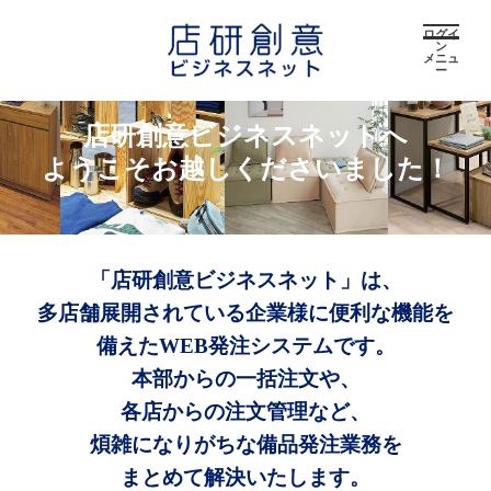
ログイ
ン
メニュ
ー
店研創意ビジネスネットへ
ようこそお越しくださいました！
「店研創意ビジネスネット」は、
多店舗展開されている企業様に便利な機能を
備えたWEB発注システムです。
本部からの一括注文や、
各店からの注文管理など、
煩雑になりがちな備品発注業務を
まとめて解決いたします。