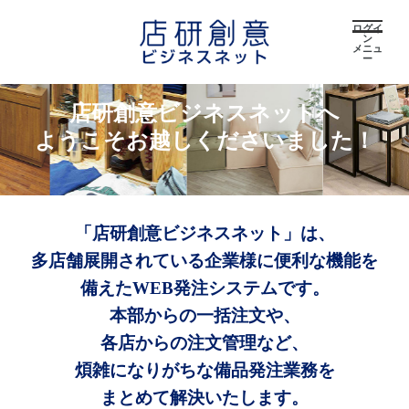
ログイ
ン
メニュ
ー
店研創意ビジネスネットへ
ようこそお越しくださいました！
「店研創意ビジネスネット」は、
多店舗展開されている企業様に便利な機能を
備えたWEB発注システムです。
本部からの一括注文や、
各店からの注文管理など、
煩雑になりがちな備品発注業務を
まとめて解決いたします。