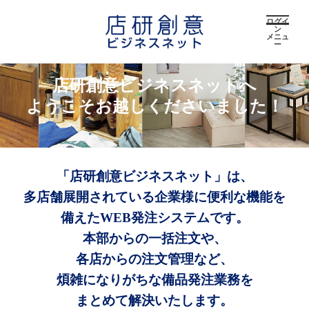
ログイ
ン
メニュ
ー
店研創意ビジネスネットへ
ようこそお越しくださいました！
「店研創意ビジネスネット」は、
多店舗展開されている企業様に便利な機能を
備えたWEB発注システムです。
本部からの一括注文や、
各店からの注文管理など、
煩雑になりがちな備品発注業務を
まとめて解決いたします。