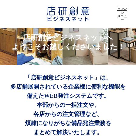
ログイ
ン
メニュ
ー
店研創意ビジネスネットへ
ようこそお越しくださいました！
「店研創意ビジネスネット」は、
多店舗展開されている企業様に便利な機能を
備えたWEB発注システムです。
本部からの一括注文や、
各店からの注文管理など、
煩雑になりがちな備品発注業務を
まとめて解決いたします。