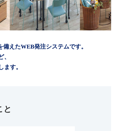
を備えたWEB発注システムです。
ど、
します。
こと