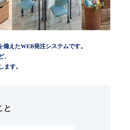
を備えたWEB発注システムです。
ど、
します。
こと