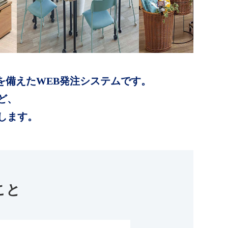
を備えたWEB発注システムです。
ど、
します。
こと