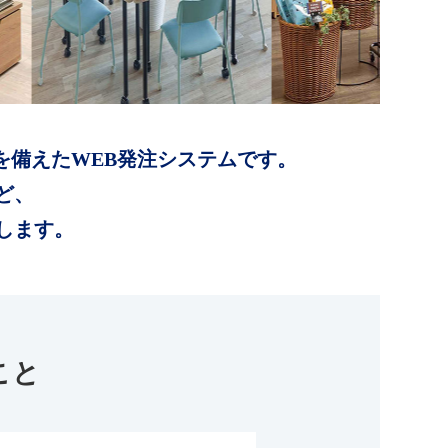
を備えたWEB発注システムです。
ど、
します。
こと