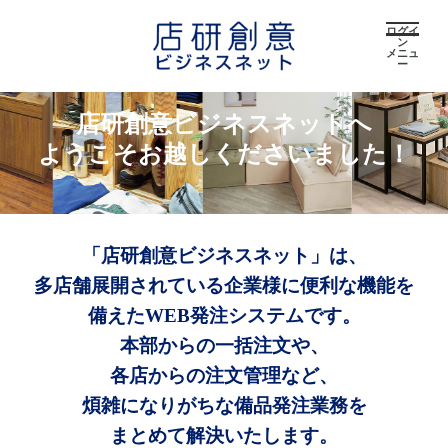
ログイ
ン
メニュ
ー
店研創意ビジネスネットへ
ようこそお越しくださいました！
「店研創意ビジネスネット」は、
多店舗展開されている企業様に便利な機能を
備えたWEB発注システムです。
本部からの一括注文や、
各店からの注文管理など、
煩雑になりがちな備品発注業務を
まとめて解決いたします。