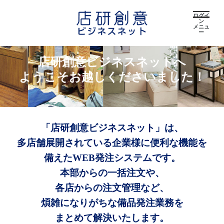
ログイ
ン
メニュ
ー
店研創意ビジネスネットへ
ようこそお越しくださいました！
「店研創意ビジネスネット」は、
多店舗展開されている企業様に便利な機能を
備えたWEB発注システムです。
本部からの一括注文や、
各店からの注文管理など、
煩雑になりがちな備品発注業務を
まとめて解決いたします。