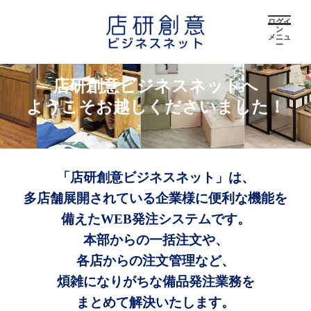
ログイ
ン
メニュ
ー
店研創意ビジネスネットへ
ようこそお越しくださいました！
「店研創意ビジネスネット」は、
多店舗展開されている企業様に便利な機能を
備えたWEB発注システムです。
本部からの一括注文や、
各店からの注文管理など、
煩雑になりがちな備品発注業務を
まとめて解決いたします。