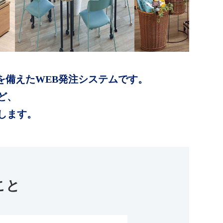
を備えたWEB発注システムです。
ど、
します。
こと